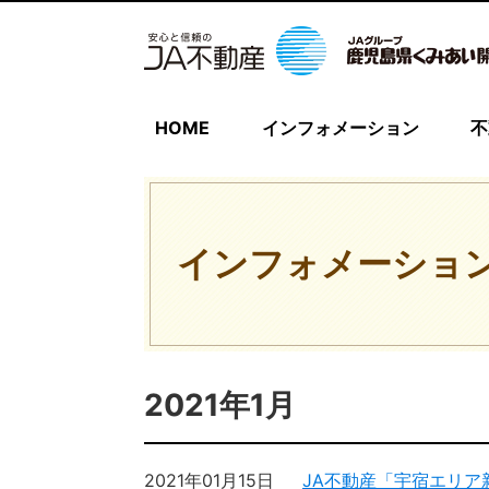
HOME
インフォメーション
不
インフォメーショ
2021年1月
2021年01月15日
JA不動産「宇宿エリア