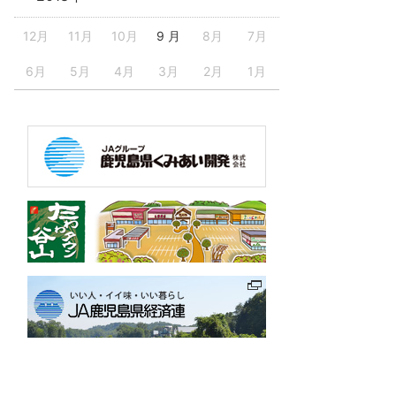
12月
11月
10月
9 月
8月
7月
6月
5月
4月
3月
2月
1月