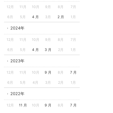
12月
11月
10月
9月
8月
7月
6月
5月
4 月
3月
2 月
1月
2024年
12月
11月
10月
9月
8月
7月
6月
5月
4 月
3 月
2月
1月
2023年
12月
11月
10月
9 月
8月
7 月
6月
5月
4月
3月
2月
1月
2022年
12月
11 月
10月
9 月
8月
7 月