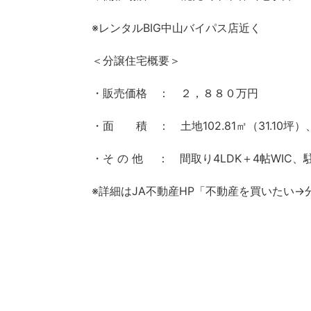
※レンタルBIG中山バイパス店近く
＜分譲住宅概要＞
・販売価格 ： ２，８８０万円
・面 積 ： 土地102.81㎡（31.10坪）、
・そ の 他 ： 間取り4LDK＋4帖WIC
※詳細はJA不動産HP「不動産を買いたい→分